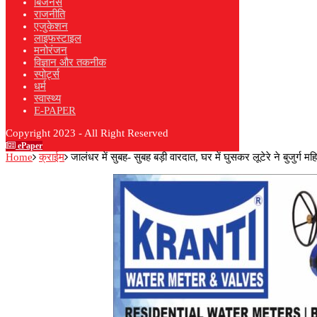
बिजनेस
राजनीति
एजुकेशन
लाइफस्टाइल
मनोरंजन
विज्ञान और तकनीक
स्पोर्ट्स
धर्म
स्वास्थ्य
E-PAPER
Copyright 2023 - All Right Reserved
ePaper
Home
क्राईम
जालंधर में सुबह- सुबह बड़ी वारदात, घर में घुसकर लूटेरे ने बुजुर्ग म