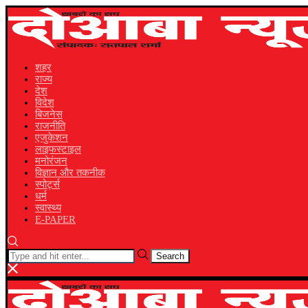
शहर
राज्य
देश
विदेश
बिजनेस
राजनीति
एजुकेशन
लाइफस्टाइल
मनोरंजन
विज्ञान और तकनीक
स्पोर्ट्स
धर्म
स्वास्थ्य
E-PAPER
Search