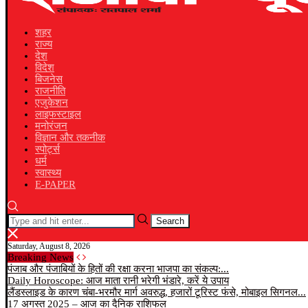
शहर
राज्य
देश
विदेश
बिजनेस
राजनीति
एजुकेशन
लाइफस्टाइल
मनोरंजन
विज्ञान और तकनीक
स्पोर्ट्स
धर्म
स्वास्थ्य
E-PAPER
Search
Saturday, August 8, 2026
Breaking News
पंजाब और पंजाबियों के हितों की रक्षा करना भाजपा का संकल्प:...
Daily Horoscope: आज माता रानी भरेगी भंडारे, करें ये उपाय
लैंडस्लाइड के कारण चंबा-भरमौर मार्ग अवरुद्ध, हजारों टूरिस्ट फंसे, मोबाइल सिगनल...
17 अगस्त 2025 – आज का दैनिक राशिफल