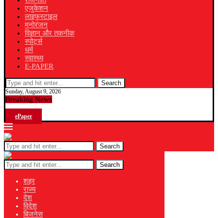
राजनीति
एजुकेशन
लाइफस्टाइल
मनोरंजन
विज्ञान और तकनीक
स्पोर्ट्स
धर्म
स्वास्थ्य
E-PAPER
Search
Sunday, August 9, 2026
Breaking News
ePaper
Search
Search
शहर
राज्य
देश
विदेश
बिजनेस