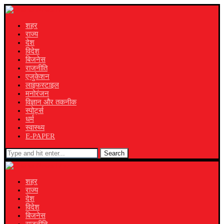
शहर
राज्य
देश
विदेश
बिजनेस
राजनीति
एजुकेशन
लाइफस्टाइल
मनोरंजन
विज्ञान और तकनीक
स्पोर्ट्स
धर्म
स्वास्थ्य
E-PAPER
Search
शहर
राज्य
देश
विदेश
बिजनेस