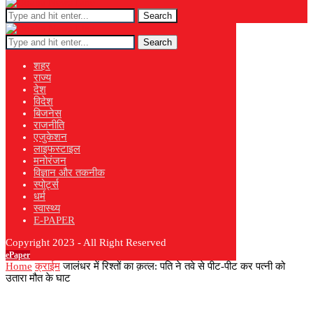
Search
Search
शहर
राज्य
देश
विदेश
बिजनेस
राजनीति
एजुकेशन
लाइफस्टाइल
मनोरंजन
विज्ञान और तकनीक
स्पोर्ट्स
धर्म
स्वास्थ्य
E-PAPER
Copyright 2023 - All Right Reserved
ePaper
Home
क्राईम
जालंधर में रिश्तों का क़त्ल: पति ने तवे से पीट-पीट कर पत्नी को
उतारा मौत के घाट