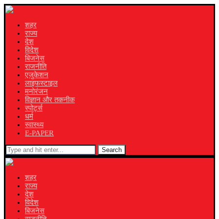
शहर
राज्य
देश
विदेश
बिजनेस
राजनीति
एजुकेशन
लाइफस्टाइल
मनोरंजन
विज्ञान और तकनीक
स्पोर्ट्स
धर्म
स्वास्थ्य
E-PAPER
Search
शहर
राज्य
देश
विदेश
बिजनेस