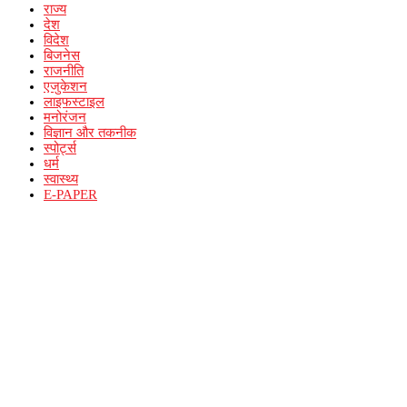
राज्य
देश
विदेश
बिजनेस
राजनीति
एजुकेशन
लाइफस्टाइल
मनोरंजन
विज्ञान और तकनीक
स्पोर्ट्स
धर्म
स्वास्थ्य
E-PAPER