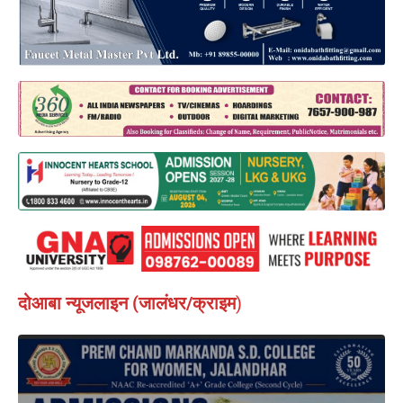
दोआबा न्यूजलाइन (जालंधर/क्राइम
)