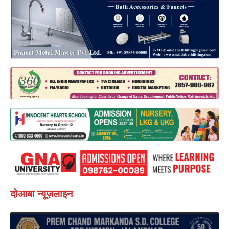
दोआबा न्यूज़लाइन