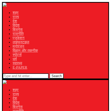
शहर
राज्य
देश
विदेश
बिजनेस
राजनीति
एजुकेशन
लाइफस्टाइल
मनोरंजन
विज्ञान और तकनीक
स्पोर्ट्स
धर्म
स्वास्थ्य
E-PAPER
Search
शहर
राज्य
देश
विदेश
बिजनेस