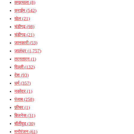
कपूरथला
(8)
क्राईम
(542)
खेल
(21)
चंडीगढ़
(98)
चंडीगढ़
(21)
जानकारी
(53)
जालंधर
(1,757)
तरनतारन
(1)
दिल्ली
(132)
देश
(93)
धर्म
(357)
नकोदर
(1)
पंजाब
(258)
फ़ीचर
(1)
बिजनेस
(31)
बॉलीवुड
(30)
मनोरंजन
(61)