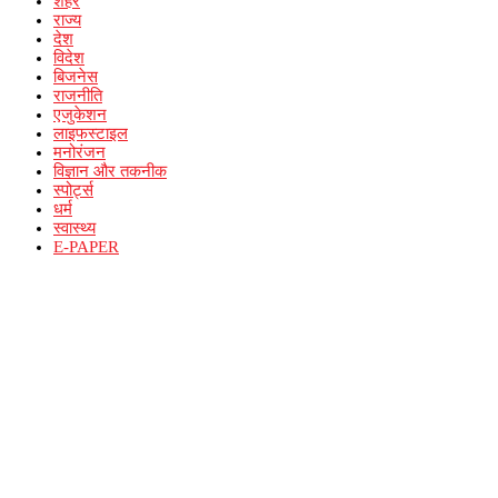
शहर
राज्य
देश
विदेश
बिजनेस
राजनीति
एजुकेशन
लाइफस्टाइल
मनोरंजन
विज्ञान और तकनीक
स्पोर्ट्स
धर्म
स्वास्थ्य
E-PAPER