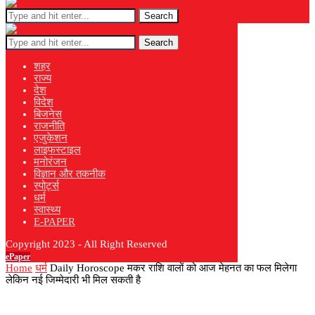
Search
Search
शहर
राज्य
देश
विदेश
बिजनेस
राजनीति
एजुकेशन
लाइफस्टाइल
मनोरंजन
विज्ञान और तकनीक
स्पोर्ट्स
धर्म
स्वास्थ्य
E-PAPER
Copyright 2023 - All Right Reserved
ePaper
Home
धर्म
Daily Horoscope मकर राशि वालों को आज मेहनत का फल मिलेगा
लेकिन नई जिम्मेदारी भी मिल सकती है