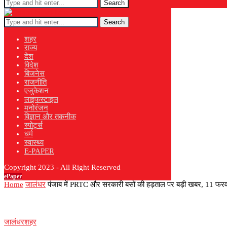
Search
Search
शहर
राज्य
देश
विदेश
बिजनेस
राजनीति
एजुकेशन
लाइफस्टाइल
मनोरंजन
विज्ञान और तकनीक
स्पोर्ट्स
धर्म
स्वास्थ्य
E-PAPER
Copyright 2023 - All Right Reserved
ePaper
Home
जालंधर
पंजाब में PRTC और सरकारी बसों की हड़ताल पर बड़ी खबर, 11 फरव
जालंधर
शहर