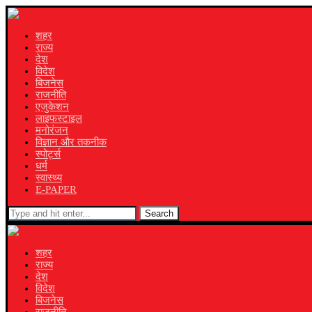
शहर
राज्य
देश
विदेश
बिजनेस
राजनीति
एजुकेशन
लाइफस्टाइल
मनोरंजन
विज्ञान और तकनीक
स्पोर्ट्स
धर्म
स्वास्थ्य
E-PAPER
Search
शहर
राज्य
देश
विदेश
बिजनेस