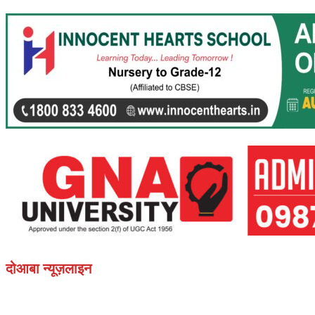
दोआबा न्यूज़लाइन