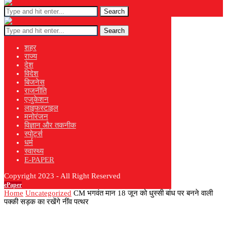
Search
Search
शहर
राज्य
देश
विदेश
बिजनेस
राजनीति
एजुकेशन
लाइफस्टाइल
मनोरंजन
विज्ञान और तकनीक
स्पोर्ट्स
धर्म
स्वास्थ्य
E-PAPER
Copyright 2023 - All Right Reserved
ePaper
Home
Uncategorized
CM भगवंत मान 18 जून को धुस्सी बांध पर बनने वाली
पक्की सड़क का रखेंगे नींव पत्थर