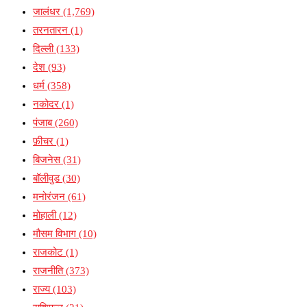
जालंधर
(1,769)
तरनतारन
(1)
दिल्ली
(133)
देश
(93)
धर्म
(358)
नकोदर
(1)
पंजाब
(260)
फ़ीचर
(1)
बिजनेस
(31)
बॉलीवुड
(30)
मनोरंजन
(61)
मोहाली
(12)
मौसम विभाग
(10)
राजकोट
(1)
राजनीति
(373)
राज्य
(103)