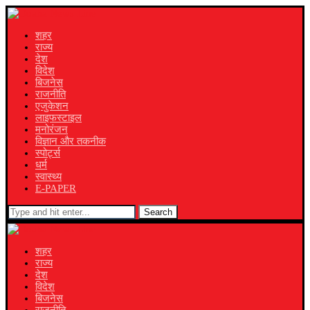
शहर
राज्य
देश
विदेश
बिजनेस
राजनीति
एजुकेशन
लाइफस्टाइल
मनोरंजन
विज्ञान और तकनीक
स्पोर्ट्स
धर्म
स्वास्थ्य
E-PAPER
Search
शहर
राज्य
देश
विदेश
बिजनेस