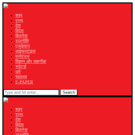
शहर
राज्य
देश
विदेश
बिजनेस
राजनीति
एजुकेशन
लाइफस्टाइल
मनोरंजन
विज्ञान और तकनीक
स्पोर्ट्स
धर्म
स्वास्थ्य
E-PAPER
Search
शहर
राज्य
देश
विदेश
बिजनेस