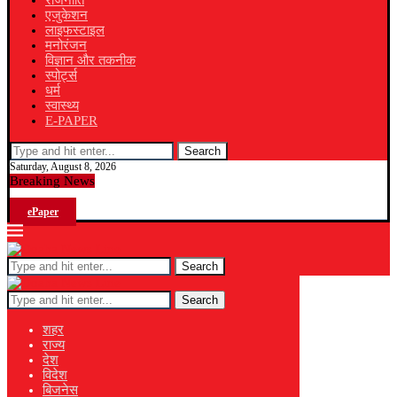
राजनीति
एजुकेशन
लाइफस्टाइल
मनोरंजन
विज्ञान और तकनीक
स्पोर्ट्स
धर्म
स्वास्थ्य
E-PAPER
Search
Saturday, August 8, 2026
Breaking News
ePaper
Search
Search
शहर
राज्य
देश
विदेश
बिजनेस