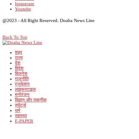
Instagram
Youtube
@2023 - All Right Reserved. Doaba News Line
Back To Top
शहर
राज्य
देश
विदेश
बिजनेस
राजनीति
एजुकेशन
लाइफस्टाइल
मनोरंजन
विज्ञान और तकनीक
स्पोर्ट्स
धर्म
स्वास्थ्य
E-PAPER